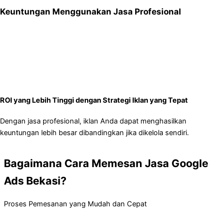
Keuntungan Menggunakan Jasa Profesional
Analisis Data yang Mendalam
untuk memastikan kata kunci
yang digunakan menghasilkan konversi.
Strategi Bidding yang Tepat
agar biaya iklan lebih efisien.
Optimasi Berkelanjutan
untuk meningkatkan hasil iklan secara
konsisten.
ROI yang Lebih Tinggi dengan Strategi Iklan yang Tepat
Dengan jasa profesional, iklan Anda dapat menghasilkan
keuntungan lebih besar dibandingkan jika dikelola sendiri.
Bagaimana Cara Memesan Jasa Google
Ads Bekasi?
Proses Pemesanan yang Mudah dan Cepat