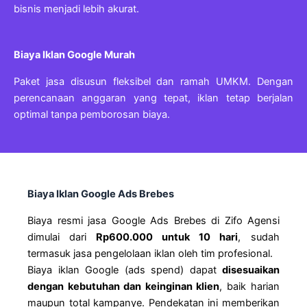
bisnis menjadi lebih akurat.
Biaya Iklan Google Murah
Paket jasa disusun fleksibel dan ramah UMKM. Dengan
perencanaan anggaran yang tepat, iklan tetap berjalan
optimal tanpa pemborosan biaya.
Biaya Iklan Google Ads Brebes
Biaya resmi jasa Google Ads Brebes di Zifo Agensi
dimulai dari
Rp600.000 untuk 10 hari
, sudah
termasuk jasa pengelolaan iklan oleh tim profesional.
Biaya iklan Google (ads spend) dapat
disesuaikan
dengan kebutuhan dan keinginan klien
, baik harian
maupun total kampanye. Pendekatan ini memberikan