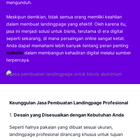
mengunduh.
Meskipun demikian, tidak semua orang memiliki keahlian
dalam membuat landingpage yang efektif. Oleh karena itu,
jasa ini menjadi solusi untuk bisnis, terutama di era digital
seperti sekarang, di mana persaingan online sangat ketat.
Anda dapat memahami lebih banyak tentang peran penting
website
dalam membangun kehadiran digital melalui sumber
terpercaya.
Keunggulan Jasa Pembuatan Landingpage Profesional
1.
Desain yang Disesuaikan dengan Kebutuhan Anda
Seperti halnya pakaian yang dibuat sesuai ukuran,
landingpage profesional dirancang khusus untuk tujuan